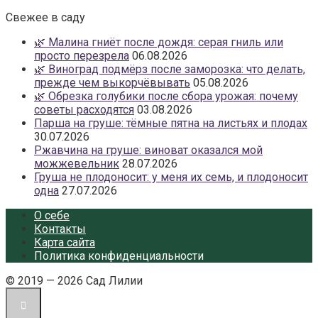
Свежее в саду
🌿 Малина гниёт после дождя: серая гниль или
просто перезрела
06.08.2026
🌿 Виноград подмёрз после заморозка: что делать,
прежде чем выкорчёвывать
05.08.2026
🌿 Обрезка голубики после сбора урожая: почему
советы расходятся
03.08.2026
Парша на груше: тёмные пятна на листьях и плодах
30.07.2026
Ржавчина на груше: виноват оказался мой
можжевельник
28.07.2026
Груша не плодоносит: у меня их семь, и плодоносит
одна
27.07.2026
О себе
Контакты
Карта сайта
Политика конфиденциальности
© 2019 — 2026 Сад Лилии