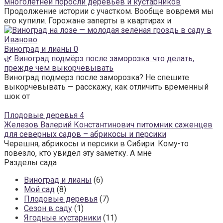
многолетней поросли деревьев и кустарников
Продолжение истории с участком. Вообще вовремя мы
его купили. Горожане заперты в квартирах и
Виноград и лианы
0
🌿 Виноград подмёрз после заморозка: что делать,
прежде чем выкорчёвывать
Виноград подмерз после заморозка? Не спешите
выкорчёвывать — расскажу, как отличить временный
шок от
Плодовые деревья
4
Железов Валерий Константинович питомник саженцев
для северных садов – абрикосы и персики
Черешня, абрикосы и персики в Сибири. Кому-то
повезло, кто увидел эту заметку. А мне
Разделы сада
Виноград и лианы
(6)
Мой сад
(8)
Плодовые деревья
(7)
Сезон в саду
(1)
Ягодные кустарники
(11)