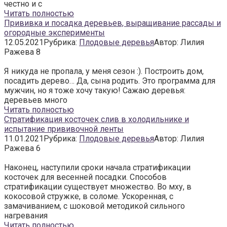
честно и с
Читать полностью
Прививка и посадка деревьев, выращивание рассады и
огородные эксперименты
12.05.2021
Рубрика:
Плодовые деревья
Автор:
Лилия
Ражева
8
Я никуда не пропала, у меня сезон :). Построить дом,
посадить дерево… Да, сына родить. Это программа для
мужчин, но я тоже хочу такую! Сажаю деревья:
деревьев много
Читать полностью
Стратификация косточек слив в холодильнике и
испытание прививочной ленты
11.01.2021
Рубрика:
Плодовые деревья
Автор:
Лилия
Ражева
6
Наконец, наступили сроки начала стратификации
косточек для весенней посадки. Способов
стратификации существует множество. Во мху, в
кокосовой стружке, в соломе. Ускоренная, с
замачиванием, с шоковой методикой сильного
нагревания
Читать полностью