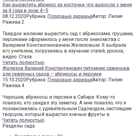
Как вырастить абрикос из косточки: что выросло у меня
за 4 года в зоне 4–5
08.12.2020
Рубрика:
Плодовые деревья
Автор:
Лилия
Ражева
2
Твердое желание вырастить сад с абрикосами, грушами,
персиками оформилось у меня после знакомства с
Валерием Константиновичем Железовым. Я выбрала
его учителем, погрузилась в изучение статей, уроков,
видео. Стала
Читать полностью
Железов Валерий Константинович питомник саженцев
для северных садов – абрикосы и персики
15.10.2020
Рубрика:
Плодовые деревья
Автор:
Лилия
Ражева
4
Черешня, абрикосы и персики в Сибири. Кому-то
повезло, кто увидел эту заметку. А мне повезло, что я
познакомилась с удивительным Садоводом, настоящим
творцом, который вырастил южные фрукты в
Читать полностью
Разделы сада