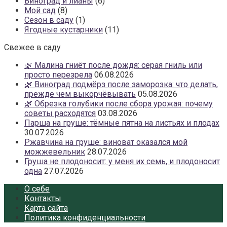
Виноград и лианы
(6)
Мой сад
(8)
Сезон в саду
(1)
Ягодные кустарники
(11)
Свежее в саду
🌿 Малина гниёт после дождя: серая гниль или
просто перезрела
06.08.2026
🌿 Виноград подмёрз после заморозка: что делать,
прежде чем выкорчёвывать
05.08.2026
🌿 Обрезка голубики после сбора урожая: почему
советы расходятся
03.08.2026
Парша на груше: тёмные пятна на листьях и плодах
30.07.2026
Ржавчина на груше: виноват оказался мой
можжевельник
28.07.2026
Груша не плодоносит: у меня их семь, и плодоносит
одна
27.07.2026
О себе
Контакты
Карта сайта
Политика конфиденциальности