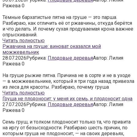
Ражева
0
Тёмные бархатистые пятна на груше — это парша.
Разбираю, как отличить её от ржавчины, откуда берётся
и что делать. И почему сухая продуваемая крона важнее
опрыскиваний.
Читать полностью
Ржавчина на груше: виноват оказался мой
можжевельник
28.07.2026
Рубрика:
Плодовые деревья
Автор:
Лилия
Ражева
0
На груше рыжие пятна. Причина не в сорте и не в уходе
— в можжевельнике, который я три года назад привезла
из леса для красоты. Разбираю, почему груша
Читать полностью
Груша не плодоносит: у меня их семь, и плодоносит одна
27.07.2026
Рубрика:
Плодовые деревья
Автор:
Лилия
Ражева
0
Семь груш, и толком плодоносит только та, что привита
на иргу от безысходности. Разбираю шесть причин, по
которым груша не плодоносит, — на своих деревьях,